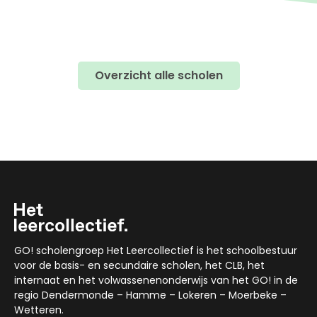
Overzicht alle scholen
GO! scholengroep Het Leercollectief is het schoolbestuur
voor de basis- en secundaire scholen, het CLB, het
internaat en het volwassenenonderwijs van het GO! in de
regio Dendermonde – Hamme – Lokeren – Moerbeke –
Wetteren.