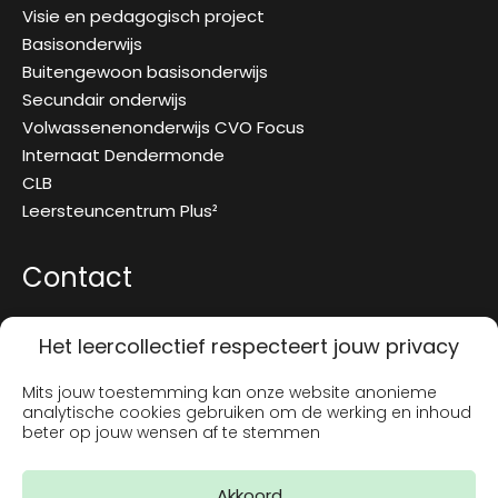
Visie en pedagogisch project
Basisonderwijs
Buitengewoon basisonderwijs
Secundair onderwijs
Volwassenenonderwijs CVO Focus
Internaat Dendermonde
CLB
Leersteuncentrum Plus²
Contact
Brusselsestraat 97
Het leercollectief respecteert jouw privacy
9200 Dendermonde
T:
052 25 51 00
Mits jouw toestemming kan onze website anonieme
analytische cookies gebruiken om de werking en inhoud
info@hetleercollectief.be
beter op jouw wensen af te stemmen
Akkoord