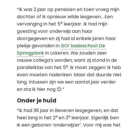
“Ik was 2 jaar op pensioen en toen vroeg mijn
dochter of ik opnieuw wilde lesgeven… Een
e
vervanging in het 5
leerjaar. Ik had mijn
goesting voor onderwijs aan haar
doorgegeven en zij had al enkele jaren haar
plekje gevonden in
GO! basisschool De
Springplank
in Lokeren. We zouden zeer
nauwe collega’s worden, want zij stond in de
e
parallelklas van het 5
. Ik moet zeggen: ik heb
even moeten nadenken. Maar dat duurde niet
lang. Intussen zijn we een aantal jaar verder
en sta ik hier nog 😊.”
Onder je huid
“Ik had 36 jaar in Beveren lesgegeven, en dat
e
e
heel lang in het 2
en 3
leerjaar. Eigenlijk ben
ik een geboren ‘onderwijzer’. Voor mij was het