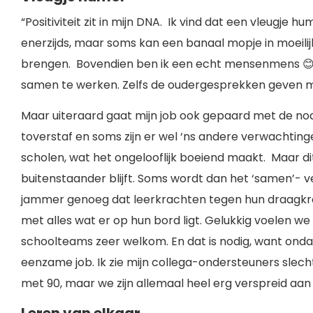
“Positiviteit zit in mijn DNA. Ik vind dat een vleugje
enerzijds, maar soms kan een banaal mopje in moeilij
brengen. Bovendien ben ik een echt mensenmens 😊.
samen te werken. Zelfs de oudergesprekken geven m
Maar uiteraard gaat mijn job ook gepaard met de no
toverstaf en soms zijn er wel ‘ns andere verwachting
scholen, wat het ongelooflijk boeiend maakt. Maar dit z
buitenstaander blijft. Soms wordt dan het ‘samen’- 
jammer genoeg dat leerkrachten tegen hun draagkra
met alles wat er op hun bord ligt. Gelukkig voelen w
schoolteams zeer welkom. En dat is nodig, want ondan
eenzame job. Ik zie mijn collega-ondersteuners slech
met 90, maar we zijn allemaal heel erg verspreid aan 
Leren van elkaar