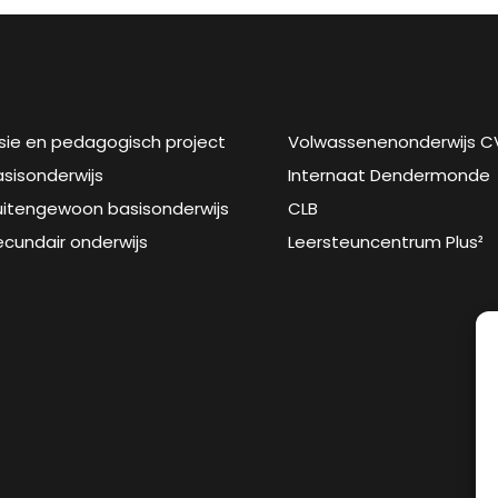
isie en pedagogisch project
Volwassenenonderwijs C
asisonderwijs
Internaat Dendermonde
uitengewoon basisonderwijs
CLB
ecundair onderwijs
Leersteuncentrum Plus²