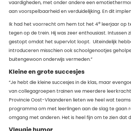
vaardigheden, met onder andere een emotiethermo
aan voorspelbaarheid en verduidelijking. En dit imp
e
Ik had het voorrecht om hem tot het 4
leerjaar op t
tegen op de trein. Hij was zeer enthousiast. Intussen zit
gestopt omdat het supervlot loopt. Uiteindelijk heb
introduceren misschien ook schoolgenootjes geholp
buitengewoon onderwijs vermeden.”
Kleine en grote succesjes
“Je hebt die kleine succesjes in de klas, maar even
van collegagroepen trainen we meerdere leerkrachten
Provincie Oost-Vlaanderen lieten we heel wat teams
programma om met leerlingen aan de slag te gaan 
omgang met anderen. Het is heel fijn om te zien dat da
Vleugje humor