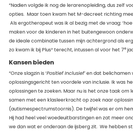
“Nadien volgde ik nog de lerarenopleiding, dus zelf vo
opties. Maar toen kwam het M-decreet richting meer 
Als ergotherapeut was ik al bezig met de vraag: ‘hoe
maken voor de kinderen in het buitengewoon onderwij
de ideale combinatie tussen mijn achtergrond als erg
e
zo kwam ik bij Plus² terecht, intussen al voor het 7
jaa
Kansen bieden
“Onze slagzin is ‘
Positief Inclusief’
en dat belichamen w
oplossingsgericht ten voordele van inclusie. Ik was
oplossingen te zoeken. Maar nu is het onze taak om l
samen met een klasleerkracht op zoek naar oplossi
(autismespectrumstoornis). De twijfel was er om hem
Hij had heel veel woedeuitbarstingen en zat meer onder
we dan wat er onderaan de ijsberg zit. We hebben s