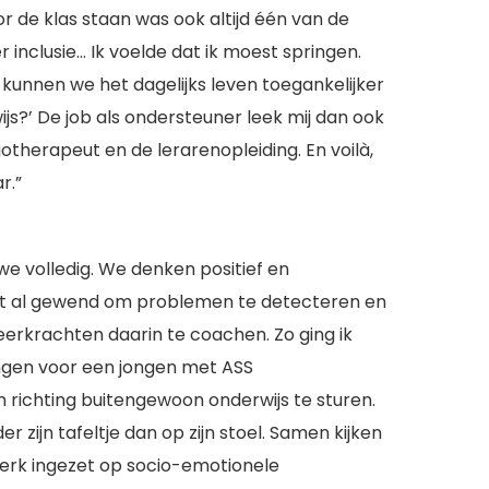
or de klas staan was ook altijd één van de
inclusie… Ik voelde dat ik moest springen.
 kunnen we het dagelijks leven toegankelijker
s?’ De job als ondersteuner leek mij dan ook
otherapeut en de lerarenopleiding. En voilà,
r.”
e volledig. We denken positief en
 het al gewend om problemen te detecteren en
eerkrachten daarin te coachen. Zo ging ik
ngen voor een jongen met ASS
 richting buitengewoon onderwijs te sturen.
 zijn tafeltje dan op zijn stoel. Samen kijken
terk ingezet op socio-emotionele