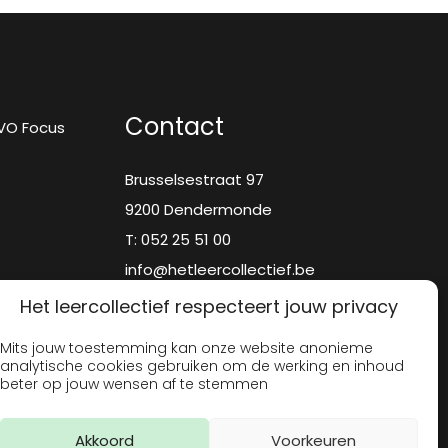
Contact
VO Focus
Brusselsestraat 97
9200 Dendermonde
T:
052 25 51 00
info@hetleercollectief.be
Het leercollectief respecteert jouw privacy
Mits jouw toestemming kan onze website anonieme
analytische cookies gebruiken om de werking en inhoud
beter op jouw wensen af te stemmen
Akkoord
Voorkeuren