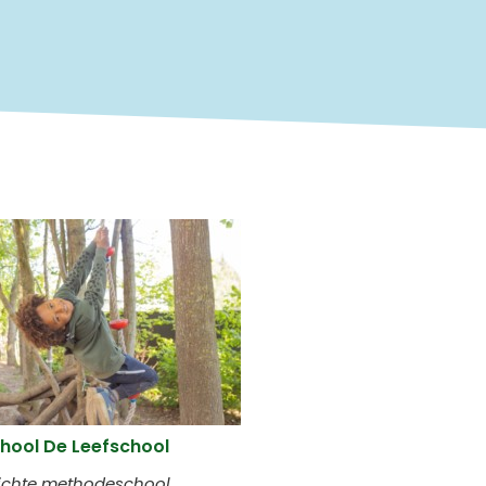
hool De Leefschool
richte methodeschool