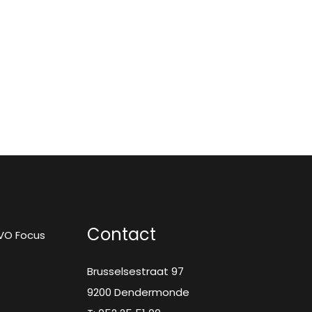
Contact
VO Focus
Brusselsestraat 97
9200 Dendermonde