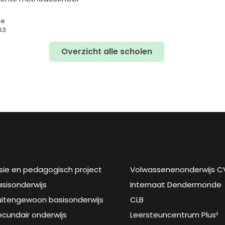
le
63
Overzicht alle scholen
isie en pedagogisch project
Volwassenenonderwijs C
asisonderwijs
Internaat Dendermonde
uitengewoon basisonderwijs
CLB
ecundair onderwijs
Leersteuncentrum Plus²