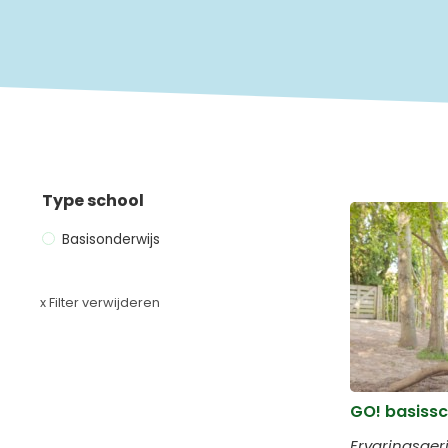
Type school
Basisonderwijs
GO! basissc
Ervaringsge