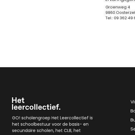
Groenweg 4
9860 Oosterze
Tel.: 09 362 49 
V
B
GO! scholengroep Het Leercollectief is
B
het schoolbestuur voor de basis- en
S
secundaire scholen, het CLB, het