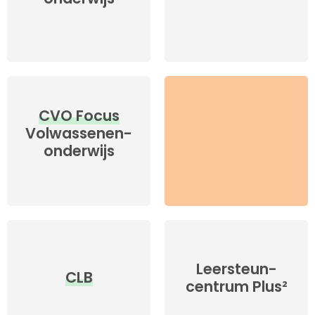
CVO Focus
Volwas­senen­
onderwijs
Leersteun­
CLB
centrum­ Plus²