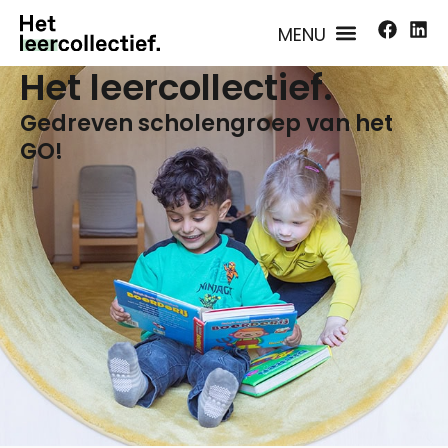
Het leercollectief.
Gedreven scholengroep van het
GO!